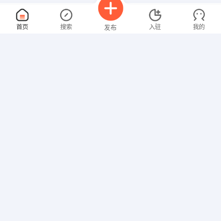
搅拌罐车司机
面议
首页
搜索
入驻
我的
发布
08-09
性别不限
经验不限
丹江口市建鑫建筑材料有限公司
申请
湖北省十堰市丹江口市六里坪镇
设计师
面议
招聘信息
求职简历
08-09
性别不限
经验不限
武汉如家印象装饰工程有限公司
申请
武汉武昌区和平大道750号绿地金融城B2座9楼
运营总监
面议
08-09
性别不限
经验不限
武汉轩农生态农业有限公司
申请
汉口北四季美农贸城批发市场