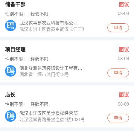
储备干部
面议
08-09
性别不限
经验不限
武汉家事易农业科技有限公司
申请
武汉市洪山区青菱乡武汉长江工商学院弘德楼4楼107室
项目经理
面议
08-09
性别不限
经验不限
湖北舒雅建筑装饰设计工程有限公司
申请
湖北省十堰市澳门街18号
店长
面议
08-09
性别不限
经验不限
武汉市江汉区美步楼梯经营部
申请
江汉区常青路居然之家4楼1031号公交复兴村站或振兴路