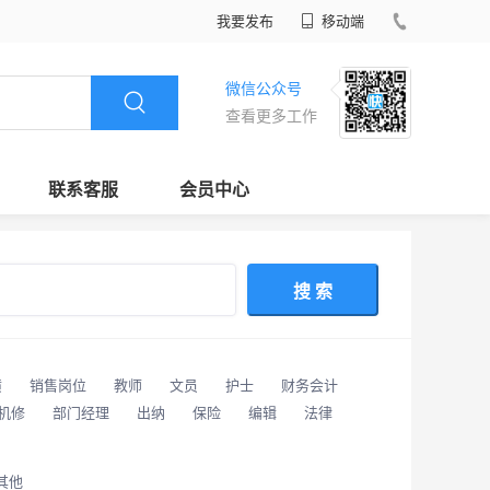
我要发布
移动端
微信公众号
查看更多工作
联系客服
会员中心
搜 索
潢
销售岗位
教师
文员
护士
财务会计
/机修
部门经理
出纳
保险
编辑
法律
其他