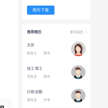
简历下载
推荐简历
更多简历
文员
张女士
·
高中
技工/普工
邓先生
·
高中
行政/后勤
吴先生
·
大专