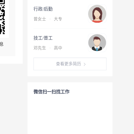
行政/后勤
曾女士
·
大专
技工/普工
息
邓先生
·
高中
查看更多简历
微信扫一扫找工作